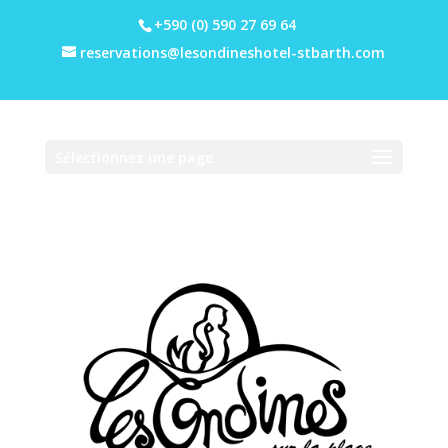
+590 (0) 590 27 69 64
reservations@lesondineshotel-stbarth.com
Sélectionnez une page